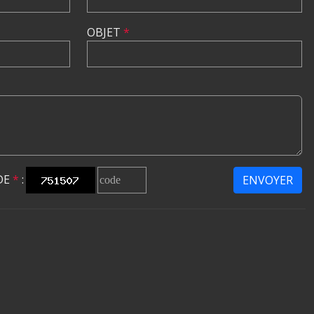
OBJET
*
DE
*
:
ENVOYER