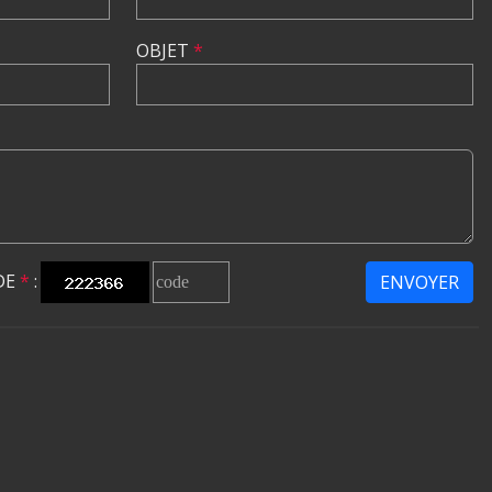
OBJET
*
DE
*
:
ENVOYER