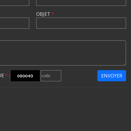
OBJET
*
DE
*
:
ENVOYER