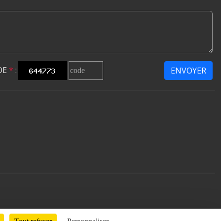
DE
*
:
ENVOYER