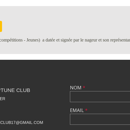
ompétitions - Jeunes) a datée et signée par le nageur et son représentan
NOM
*
TUNE CLUB
HER
EMAIL
*
CLUB17@GMAIL.COM